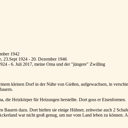
zember 1942
e, 23.Sept 1924 - 20. Dezember 1946
1924 - 6. Juli 2017, meine Oma und der "jüngere" Zwilling
 einem kleinen Dorf in der Nähe von Gießen, aufgewachsen, in verschie
Bauern.
ma, die Heizkörper für Heizungen herstellte. Dort goss er Eisenformen.
n Bauern dazu. Dort hielten sie einige Hühner, zeitweise auch 2 Schaf
r Ackerland war nicht groß genug, um nur vom Land leben zu können. Al