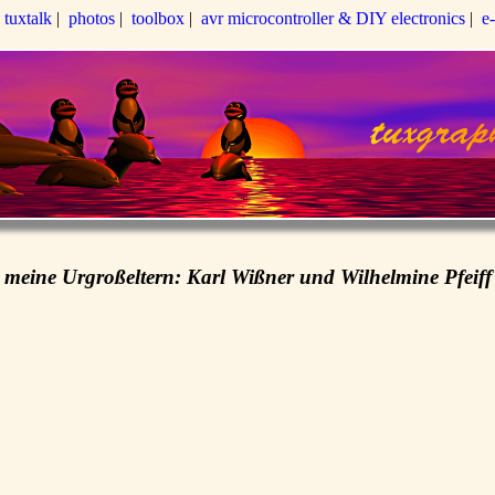
|
tuxtalk
|
photos
|
toolbox
|
avr microcontroller & DIY electronics
|
e
meine Urgroßeltern: Karl Wißner und Wilhelmine Pfeiff