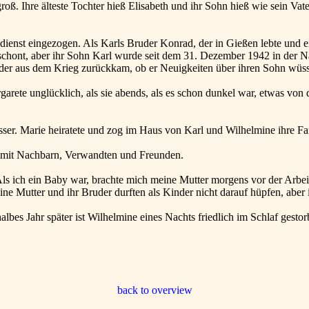
groß. Ihre älteste Tochter hieß Elisabeth und ihr Sohn hieß wie sein V
ienst eingezogen. Als Karls Bruder Konrad, der in Gießen lebte und ei
erschont, aber ihr Sohn Karl wurde seit dem 31. Dezember 1942 in der 
 der aus dem Krieg zurückkam, ob er Neuigkeiten über ihren Sohn wüss
arete unglücklich, als sie abends, als es schon dunkel war, etwas vo
sser. Marie heiratete und zog im Haus von Karl und Wilhelmine ihre F
l mit Nachbarn, Verwandten und Freunden.
 Als ich ein Baby war, brachte mich meine Mutter morgens vor der Arbe
ine Mutter und ihr Bruder durften als Kinder nicht darauf hüpfen, aber 
albes Jahr später ist Wilhelmine eines Nachts friedlich im Schlaf gestor
back to overview